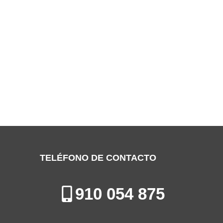
SERVICIO TÉCNICO WHITE-
WESTINGHOUSE TORREJÓN DE ARDOZ
Especialistas en la Reparación, Mantenimiento e Instalación de
Electrodomésticos en Torrejón de Ardoz
TELÉFONO DE CONTACTO
910 054 875