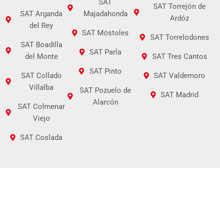
SAT
SAT Torrejón de
SAT Arganda
Majadahonda
Ardóz
del Rey
SAT Móstoles
SAT Torrelodones
SAT Boadilla
SAT Parla
del Monte
SAT Tres Cantos
SAT Pinto
SAT Collado
SAT Valdemoro
Villalba
SAT Pozuelo de
SAT Madrid
Alarcón
SAT Colmenar
Viejo
SAT Coslada