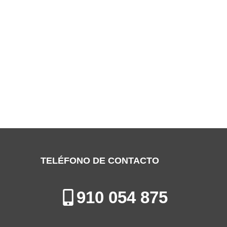
SERVICIO TÉCNICO
CLIMATRONICTORREJÓN DE ARDOZ
Especialistas en la Reparación, Mantenimiento e Instalación de
Aires Acondicionados en Torrejón de Ardoz
TELÉFONO DE CONTACTO
910 054 875