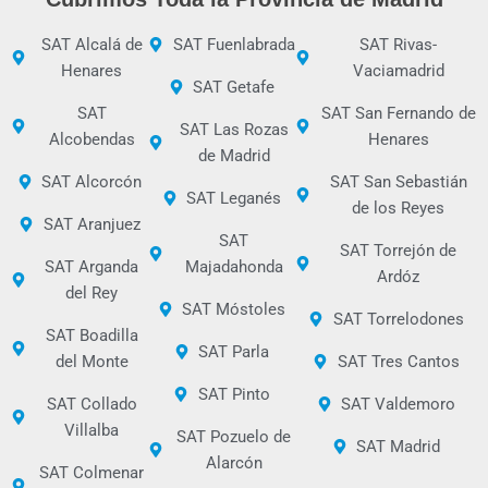
SAT Alcalá de
SAT Fuenlabrada
SAT Rivas-
Henares
Vaciamadrid
SAT Getafe
SAT
SAT San Fernando de
SAT Las Rozas
Alcobendas
Henares
de Madrid
SAT Alcorcón
SAT San Sebastián
SAT Leganés
de los Reyes
SAT Aranjuez
SAT
SAT Torrejón de
SAT Arganda
Majadahonda
Ardóz
del Rey
SAT Móstoles
SAT Torrelodones
SAT Boadilla
SAT Parla
del Monte
SAT Tres Cantos
SAT Pinto
SAT Collado
SAT Valdemoro
Villalba
SAT Pozuelo de
SAT Madrid
Alarcón
SAT Colmenar