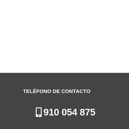
SERVICIO TÉCNICO CANDY TORREJÓN
DE ARDOZ
Especialistas en la Reparación, Mantenimiento e Instalación de
Electrodomésticos en Torrejón de Ardoz
TELÉFONO DE CONTACTO
910 054 875