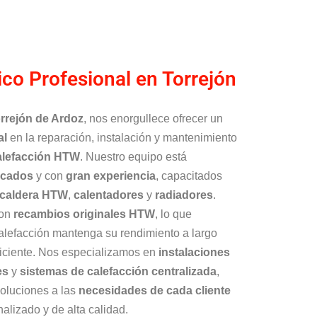
ico Profesional en Torrejón
rrejón de Ardoz
, nos enorgullece ofrecer un
al
en la reparación, instalación y mantenimiento
calefacción HTW
. Nuestro equipo está
ficados
y con
gran experiencia
, capacitados
caldera HTW
,
calentadores
y
radiadores
.
con
recambios originales HTW
, lo que
alefacción mantenga su rendimiento a largo
ficiente. Nos especializamos en
instalaciones
es
y
sistemas de calefacción centralizada
,
oluciones a las
necesidades de cada cliente
nalizado y de alta calidad.