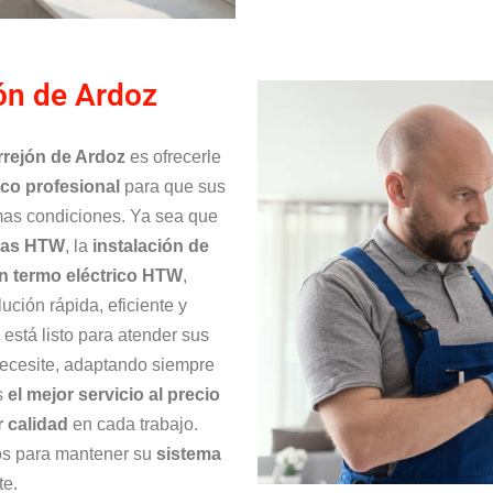
jón de Ardoz
rrejón de Ardoz
es ofrecerle
co profesional
para que sus
mas condiciones. Ya sea que
eras HTW
, la
instalación de
n termo eléctrico HTW
,
ución rápida, eficiente y
está listo para atender sus
necesite, adaptando siempre
s
el mejor servicio al precio
 calidad
en cada trabajo.
os para mantener su
sistema
te.