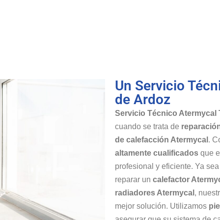
Un Servicio Técn
de Ardoz
Servicio Técnico Atermycal 
cuando se trata de
reparación
de calefacción Atermycal
. C
altamente cualificados
que es
profesional y eficiente. Ya se
reparar un
calefactor Atermy
radiadores Atermycal
, nuest
mejor solución. Utilizamos
pi
asegurar que su sistema de c