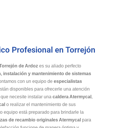
ico Profesional en Torrejón
Torrejón de Ardoz
es su aliado perfecto
, instalación y mantenimiento de sistemas
ontamos con un equipo de
especialistas
tán disponibles para ofrecerle una atención
a que necesite instalar una
caldera Atermycal
,
cal
o realizar el mantenimiento de sus
ro equipo está preparado para brindarle la
ezas de recambio originales Atermycal
para
alefacción funcione de manera óptima y