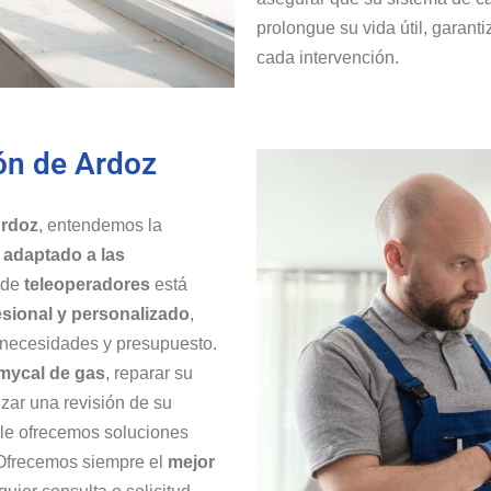
prolongue su vida útil, garant
cada intervención.
jón de Ardoz
Ardoz
, entendemos la
y
adaptado a las
 de
teleoperadores
está
sional y personalizado
,
 necesidades y presupuesto.
rmycal de gas
, reparar su
izar una revisión de su
 le ofrecemos soluciones
 Ofrecemos siempre el
mejor