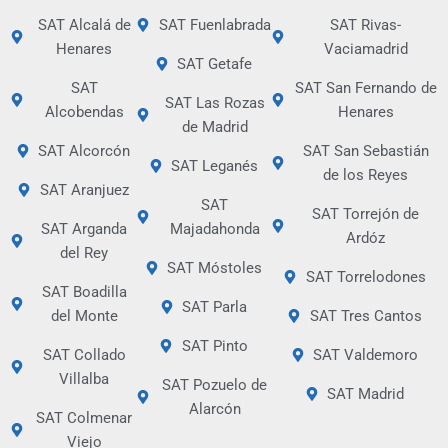
SAT Alcalá de
SAT Fuenlabrada
SAT Rivas-
Henares
Vaciamadrid
SAT Getafe
SAT
SAT San Fernando de
SAT Las Rozas
Alcobendas
Henares
de Madrid
SAT Alcorcón
SAT San Sebastián
SAT Leganés
de los Reyes
SAT Aranjuez
SAT
SAT Torrejón de
SAT Arganda
Majadahonda
Ardóz
del Rey
SAT Móstoles
SAT Torrelodones
SAT Boadilla
SAT Parla
del Monte
SAT Tres Cantos
SAT Pinto
SAT Collado
SAT Valdemoro
Villalba
SAT Pozuelo de
SAT Madrid
Alarcón
SAT Colmenar
Viejo