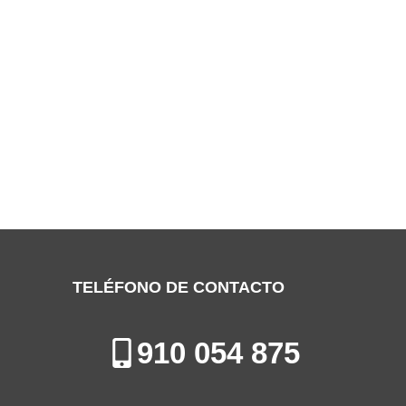
SERVICIO TÉCNICO EDESA TORREJÓN
DE ARDOZ
Especialistas en la Reparación, Mantenimiento e Instalación de
Electrodomésticos en Torrejón de Ardoz
TELÉFONO DE CONTACTO
910 054 875