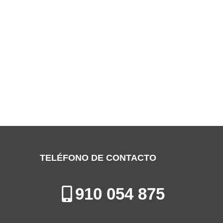
SERVICIO TÉCNICO FERROLI TORREJÓN
DE ARDOZ
Especialistas en la Reparación, Mantenimiento e Instalación de
Sistemas de Calefacción en Torrejón de Ardoz
TELÉFONO DE CONTACTO
910 054 875