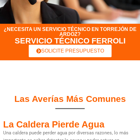
¿NECESITA UN SERVICIO TÉCNICO EN TORREJÓN DE
ARDOZ?
SERVICIO TÉCNICO FERROLI
SOLICITE PRESUPUESTO
Las Averías Más Comunes
La Caldera Pierde Agua
Una caldera puede perder agua por diversas razones, lo más