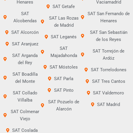
Henares
Vaciamadrid
SAT Getafe
SAT
SAT San Fernando de
SAT Las Rozas
Alcobendas
Henares
de Madrid
SAT Alcorcón
SAT San Sebastián
SAT Leganés
de los Reyes
SAT Aranjuez
SAT
SAT Torrejón de
SAT Arganda
Majadahonda
Ardóz
del Rey
SAT Móstoles
SAT Torrelodones
SAT Boadilla
SAT Parla
del Monte
SAT Tres Cantos
SAT Pinto
SAT Collado
SAT Valdemoro
Villalba
SAT Pozuelo de
SAT Madrid
Alarcón
SAT Colmenar
Viejo
SAT Coslada