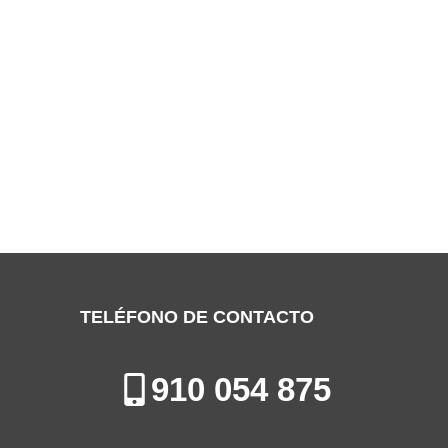
SERVICIO TÉCNICO NEW POL TORREJÓN
DE ARDOZ
Especialistas en la Reparación, Mantenimiento e Instalación de
Electrodomésticos en Torrejón de Ardoz
TELÉFONO DE CONTACTO
910 054 875