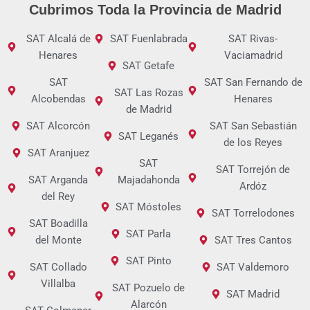
Cubrimos Toda la Provincia de Madrid
SAT Alcalá de
SAT Fuenlabrada
SAT Rivas-
Henares
Vaciamadrid
SAT Getafe
SAT
SAT San Fernando de
SAT Las Rozas
Alcobendas
Henares
de Madrid
SAT Alcorcón
SAT San Sebastián
SAT Leganés
de los Reyes
SAT Aranjuez
SAT
SAT Torrejón de
SAT Arganda
Majadahonda
Ardóz
del Rey
SAT Móstoles
SAT Torrelodones
SAT Boadilla
SAT Parla
del Monte
SAT Tres Cantos
SAT Pinto
SAT Collado
SAT Valdemoro
Villalba
SAT Pozuelo de
SAT Madrid
Alarcón