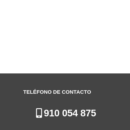
SERVICIO TÉCNICO AQUA-HOT
TORREJÓN DE ARDOZ
Especialistas en la Reparación, Mantenimiento e Instalación de
Sistemas de Calefacción en Torrejón de Ardoz
TELÉFONO DE CONTACTO
910 054 875