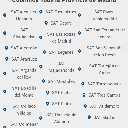
SAT Alcalá de
SAT Fuenlabrada
SAT Rivas-
Henares
Vaciamadrid
SAT Getafe
SAT
SAT San Fernando de
SAT Las Rozas
Alcobendas
Henares
de Madrid
SAT Alcorcón
SAT San Sebastián
SAT Leganés
de los Reyes
SAT Aranjuez
SAT
SAT Torrejón de
SAT Arganda
Majadahonda
Ardóz
del Rey
SAT Móstoles
SAT Torrelodones
SAT Boadilla
SAT Parla
del Monte
SAT Tres Cantos
SAT Pinto
SAT Collado
SAT Valdemoro
Villalba
SAT Pozuelo de
SAT Madrid
Alarcón
SAT Colmenar